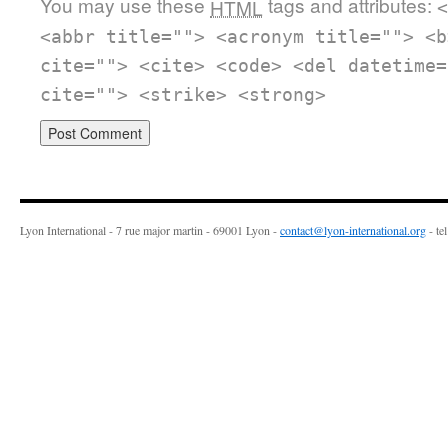
You may use these
tags and attributes:
HTML
<
<abbr title=""> <acronym title=""> <b
cite=""> <cite> <code> <del datetime=
cite=""> <strike> <strong>
Lyon International - 7 rue major martin - 69001 Lyon -
contact@lyon-international.org
- te