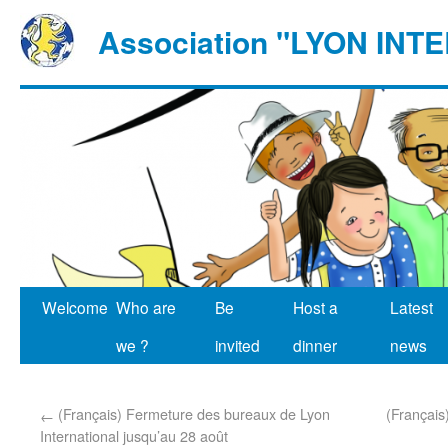
Association "LYON IN
Welcome
Who are
Be
Host a
Latest
we ?
invited
dinner
news
(Français) Fermeture des bureaux de Lyon
(Français
←
International jusqu’au 28 août