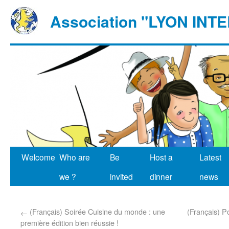
Association "LYON IN
Welcome
Who are
Be
Host a
Latest
we ?
invited
dinner
news
(Français) Soirée Cuisine du monde : une
(Français) P
←
première édition bien réussie !