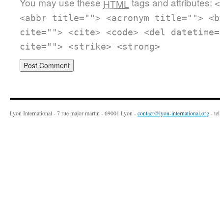
You may use these
tags and attributes:
HTML
<
<abbr title=""> <acronym title=""> <b
cite=""> <cite> <code> <del datetime=
cite=""> <strike> <strong>
Lyon International - 7 rue major martin - 69001 Lyon -
contact@lyon-international.org
- te