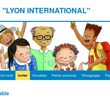
n "LYON INTERNATIONAL"
tre invité
Inviter
Actualités
Petites annonces
Témoignages
Par
table