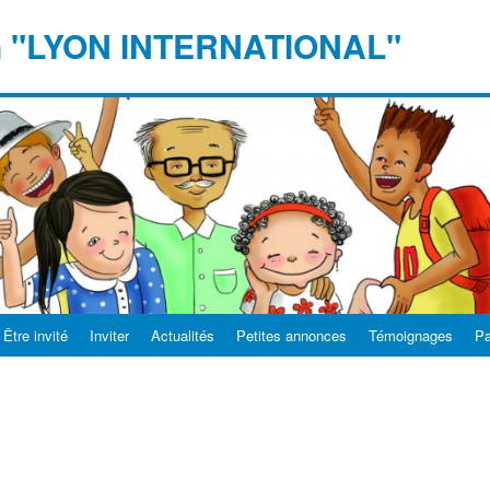
n "LYON INTERNATIONAL"
Être invité
Inviter
Actualités
Petites annonces
Témoignages
Pa