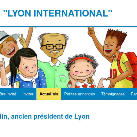
n "LYON INTERNATIONAL"
tre invité
Inviter
Actualités
Petites annonces
Témoignages
Par
in, ancien président de Lyon