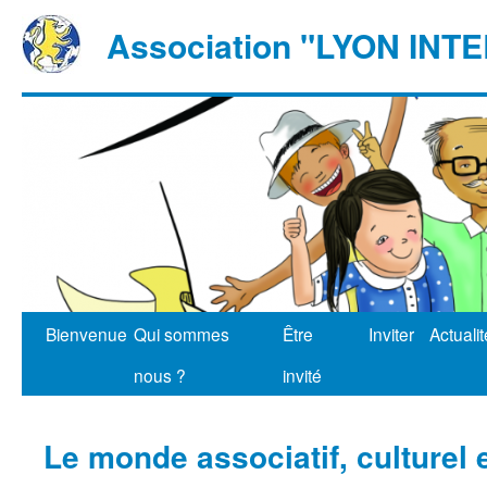
Association "LYON IN
Bienvenue
Qui sommes
Être
Inviter
Actuali
nous ?
invité
Le monde associatif, culturel 