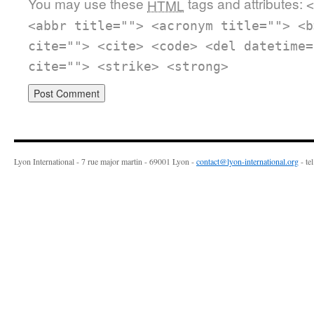
You may use these
tags and attributes:
HTML
<
<abbr title=""> <acronym title=""> <b
cite=""> <cite> <code> <del datetime=
cite=""> <strike> <strong>
Lyon International - 7 rue major martin - 69001 Lyon -
contact@lyon-international.org
- te