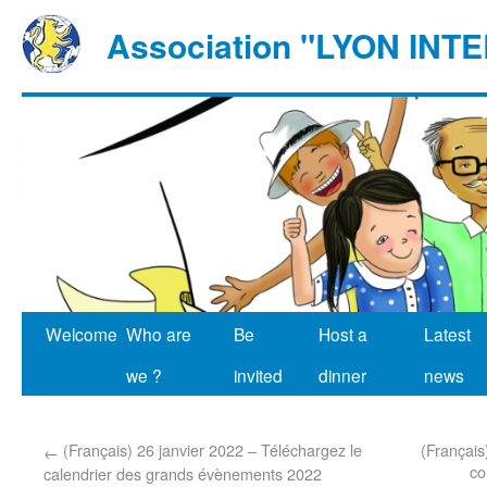
Association "LYON IN
Welcome
Who are
Be
Host a
Latest
we ?
invited
dinner
news
(Français) 26 janvier 2022 – Téléchargez le
(Français
←
co
calendrier des grands évènements 2022