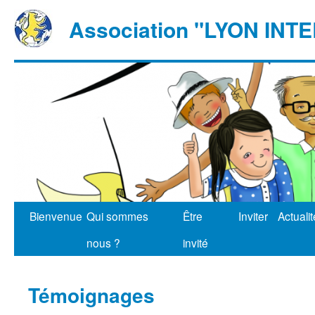
Association "LYON IN
Bienvenue
Qui sommes
Être
Inviter
Actuali
nous ?
invité
Témoignages