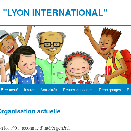
n "LYON INTERNATIONAL"
Être invité
Inviter
Actualités
Petites annonces
Témoignages
Pa
rganisation actuelle
on loi 1901, reconnue d’intérêt général.