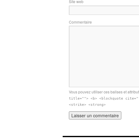
Site web
Commentaire
Vous pouvez utiliser ces balises et attribu
title=""> <b> <blockquote cite="
<strike> <strong>