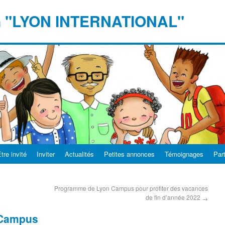
n "LYON INTERNATIONAL"
tre invité
Inviter
Actualités
Petites annonces
Témoignages
Par
Programme de Lyon Campus pour profiter des vacances
de fin d’année 2022
→
 Campus