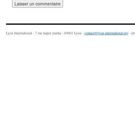
Lyon International - 7 rue major martin - 69001 Lyon -
contact@lyon-international.org
- te