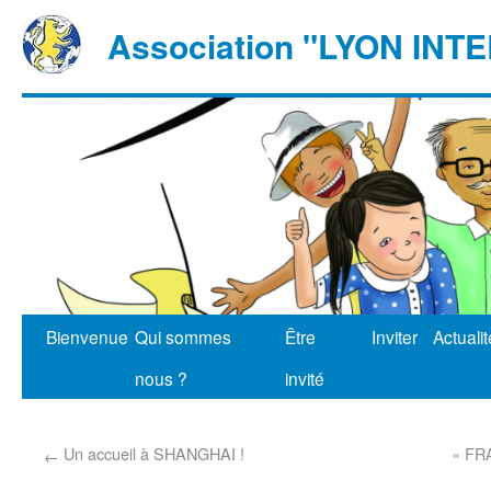
Association "LYON IN
Bienvenue
Qui sommes
Être
Inviter
Actuali
nous ?
invité
Un accueil à SHANGHAI !
« FRA
←