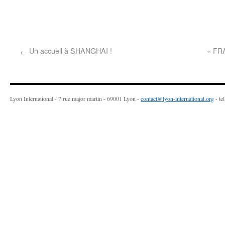
Un accueil à SHANGHAI !
« FRA
←
Lyon International - 7 rue major martin - 69001 Lyon -
contact@lyon-international.org
- te