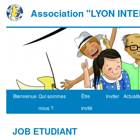
Association "LYON IN
Bienvenue
Qui sommes
Être
Inviter
Actuali
nous ?
invité
JOB ETUDIANT