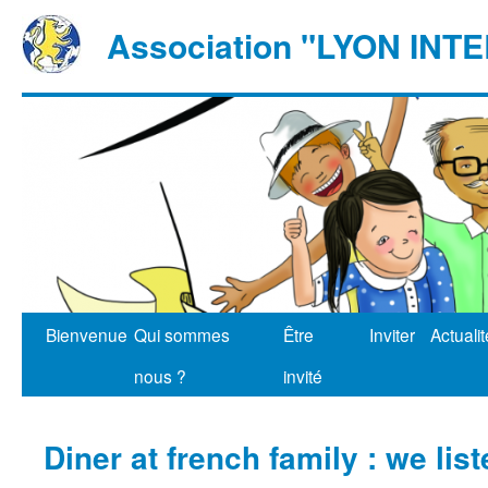
Association "LYON IN
Bienvenue
Qui sommes
Être
Inviter
Actuali
nous ?
invité
Diner at french family : we list