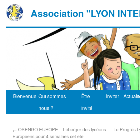
Association "LYON IN
Bienvenue
Qui sommes
Être
Inviter
Actuali
nous ?
invité
OSENGO EUROPE – héberger des lycéens
Le Progrès Ly
←
Européens pour 4 semaines cet été