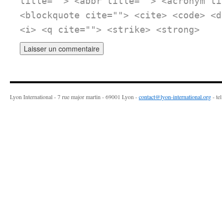
title=""> <abbr title=""> <acronym ti
<blockquote cite=""> <cite> <code> <d
<i> <q cite=""> <strike> <strong>
Lyon International - 7 rue major martin - 69001 Lyon -
contact@lyon-international.org
- te