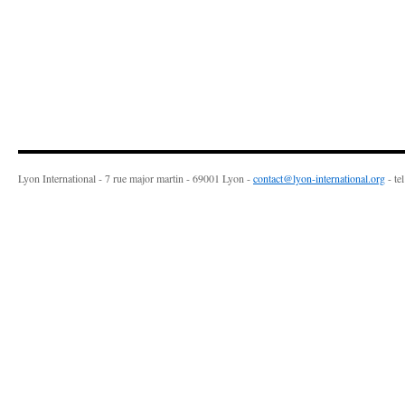
Lyon International - 7 rue major martin - 69001 Lyon -
contact@lyon-international.org
- te