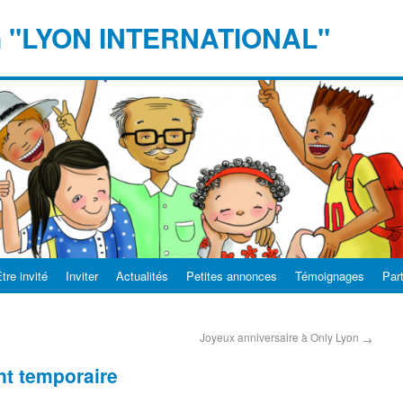
n "LYON INTERNATIONAL"
tre invité
Inviter
Actualités
Petites annonces
Témoignages
Par
Joyeux anniversaire à Only Lyon
→
t temporaire