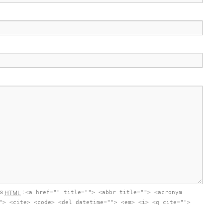
ts
:
HTML
<a href="" title=""> <abbr title=""> <acronym
"> <cite> <code> <del datetime=""> <em> <i> <q cite="">