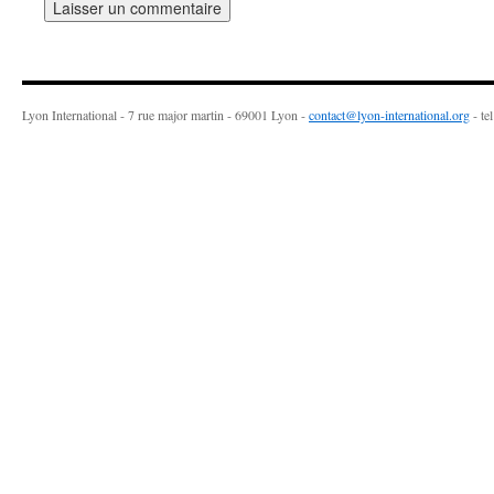
Lyon International - 7 rue major martin - 69001 Lyon -
contact@lyon-international.org
- te